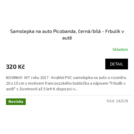
Samolepka na auto Picobanda, černá/bílá - Frbulík v
autě
Skladem
DETAIL
320 Kč
NOVINKA! HIT roku 2017 - Kvalitní PVC samolepka na auto o rozměru
20 x 10 cm s motivem francouzského buldočka a nápisem "Frbulík v
autě" s životností až 5 let! K dispozici v...
Kód:
2425/B
Novinka