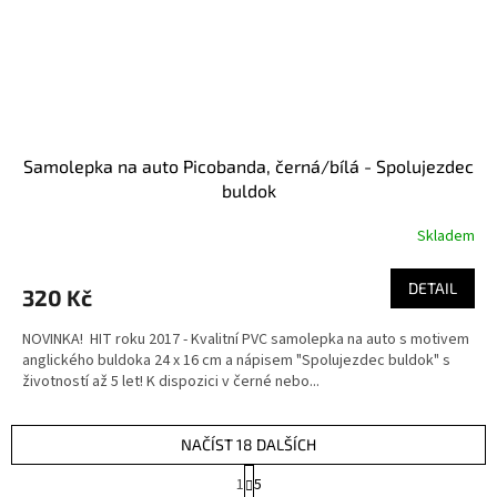
Samolepka na auto Picobanda, černá/bílá - Spolujezdec
buldok
Skladem
DETAIL
320 Kč
NOVINKA! HIT roku 2017 - Kvalitní PVC samolepka na auto s motivem
anglického buldoka 24 x 16 cm a nápisem "Spolujezdec buldok" s
životností až 5 let! K dispozici v černé nebo...
NAČÍST 18 DALŠÍCH
S
1
5
t