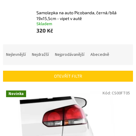
Samolepka na auto Picobanda, černá/bílá
19x15,5cm - vipet v autě
Skladem
320 Kč
Ř
a
Nejlevnější
Nejdražší
Nejprodávanější
Abecedně
z
e
n
OTEVŘÍT FILTR
í
p
V
Kód:
CS00FT05
r
Novinka
ý
o
p
d
i
u
s
k
p
t
r
ů