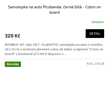
Samolepka na auto Picobanda, černá/bílá - Coton on
board
Skladem
Průměrné
hodnocení
produktu
DETAIL
320 Kč
je
5,0
NOVINKA! HIT roku 2017 - Kvalitní PVC samolepka na auto o rozměru
z
20 x 10 cm s motivem plemene coton de tuléar a nápisem "Coton on
5
board" s životností až 5 let! K dispozici v...
hvězdiček.
Kód:
2701/B
Novinka