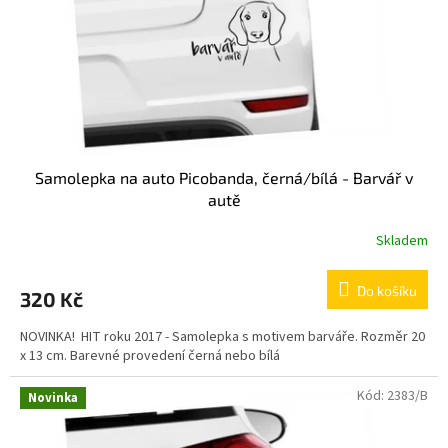
o
d
u
k
t
ů
Samolepka na auto Picobanda, černá/bílá - Barvář v
autě
Skladem
Průměrné
hodnocení
produktu
Do košíku
320 Kč
je
5,0
NOVINKA! HIT roku 2017 - Samolepka s motivem barváře. Rozměr 20
z
x 13 cm. Barevné provedení černá nebo bílá
5
hvězdiček.
Kód:
2383/B
Novinka