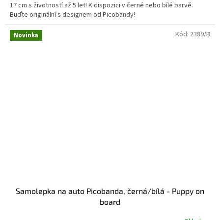
17 cm s životností až 5 let! K dispozici v černé nebo bílé barvě.
5
Buďte originální s designem od Picobandy!
hvězdiček.
Kód:
2389/B
Novinka
Samolepka na auto Picobanda, černá/bílá - Puppy on
board