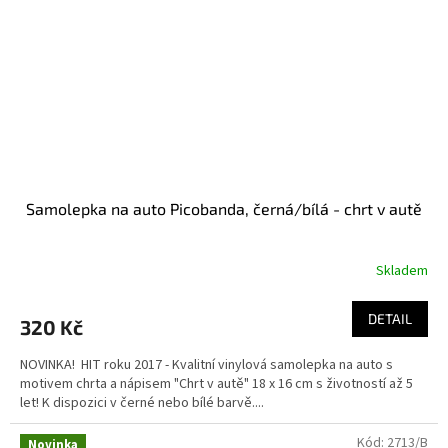
Samolepka na auto Picobanda, černá/bílá - chrt v autě
Skladem
Průměrné
hodnocení
produktu
DETAIL
320 Kč
je
5,0
NOVINKA! HIT roku 2017 - Kvalitní vinylová samolepka na auto s
z
motivem chrta a nápisem "Chrt v autě" 18 x 16 cm s životností až 5
5
let! K dispozici v černé nebo bílé barvě....
hvězdiček.
Kód:
2713/B
Novinka