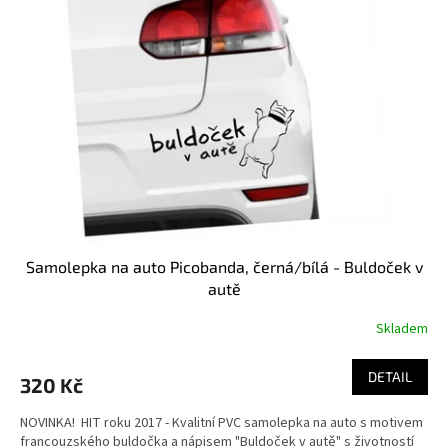
Samolepka na auto Picobanda, černá/bílá - Buldoček v
autě
Skladem
Průměrné
hodnocení
produktu
DETAIL
320 Kč
je
5,0
NOVINKA! HIT roku 2017 - Kvalitní PVC samolepka na auto s motivem
z
francouzského buldočka a nápisem "Buldoček v autě" s životností
5