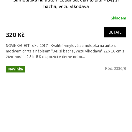
bacha, vezu vlkodava
Skladem
Průměrné
hodnocení
produktu
DETAIL
320 Kč
je
4,0
NOVINKA! HIT roku 2017 - Kvalitní vinylová samolepka na auto s
z
motivem chrta a nápisem "Dej si bacha, vezu vlkodava" 22 x 16 cm s
5
životností až 5 let! K dispozici v černé nebo...
hvězdiček.
Kód:
2386/B
Novinka