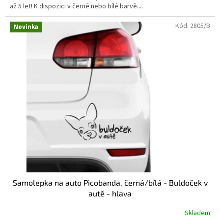
až 5 let! K dispozici v černé nebo bílé barvě....
hvězdiček.
Kód:
2805/B
Novinka
Samolepka na auto Picobanda, černá/bílá - Buldoček v
autě - hlava
Skladem