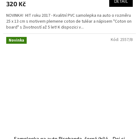
DETAIL
320 Kč
NOVINKA! HIT roku 2017 - Kvalitní PVC samolepka na auto o rozměru
25 x 13 cm s motivem plemene coton de tuléar a nápisem "Coton on
board" s životností až 5 let! K dispozici v...
Kód:
2557/B
Novinka
Samolepka na auto Picobanda, černá/bílá - Dej si