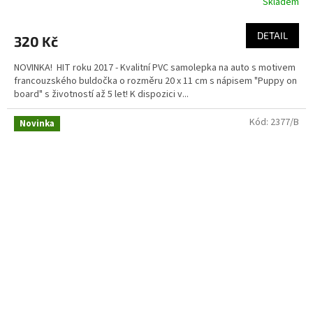
Skladem
DETAIL
320 Kč
NOVINKA! HIT roku 2017 - Kvalitní PVC samolepka na auto s motivem
francouzského buldočka o rozměru 20 x 11 cm s nápisem "Puppy on
board" s životností až 5 let! K dispozici v...
Kód:
2377/B
Novinka