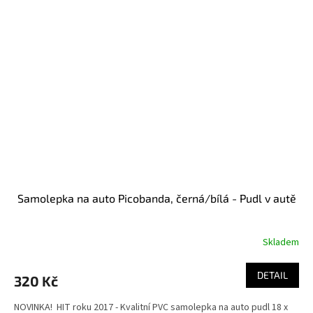
Samolepka na auto Picobanda, černá/bílá - Pudl v autě
Skladem
Průměrné
hodnocení
produktu
DETAIL
320 Kč
je
4,5
NOVINKA! HIT roku 2017 - Kvalitní PVC samolepka na auto pudl 18 x
z