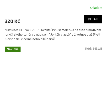
Skladem
DETAIL
320 Kč
NOVINKA! HIT roku 2017 - Kvalitní PVC samolepka na auto s motivem
jorkšírského teriéra a nápisem "Jorkšír v autě" s životností až 5 let!
K dispozici v černé nebo bílé barvě....
Kód:
2431/B
Novinka