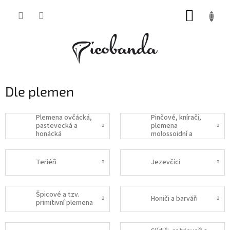
Přejít
NÁKUP
na
obsah
KOŠÍK
Dle plemen
Plemena ovčácká,
Pinčové, knírači,
pastevecká a
plemena
honácká
molossoidní a
švýcarští salašničtí
psi
Teriéři
Jezevčíci
Špicové a tzv.
Honiči a barváři
primitivní plemena