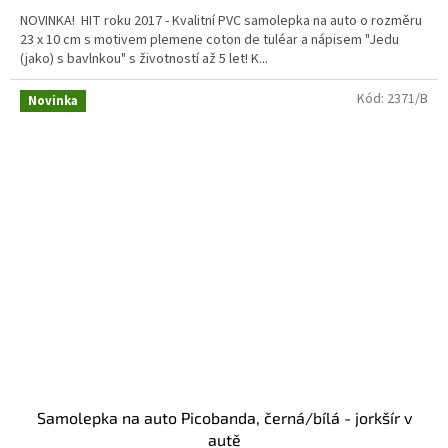
NOVINKA! HIT roku 2017 - Kvalitní PVC samolepka na auto o rozměru
23 x 10 cm s motivem plemene coton de tuléar a nápisem "Jedu
(jako) s bavlnkou" s životností až 5 let! K...
Kód:
2371/B
Novinka
Samolepka na auto Picobanda, černá/bílá - jorkšír v
autě