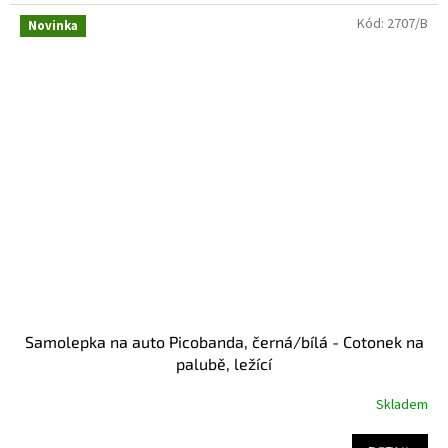
Kód:
2707/B
Novinka
Samolepka na auto Picobanda, černá/bílá - Cotonek na
palubě, ležící
Skladem