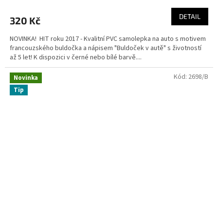
DETAIL
320 Kč
NOVINKA! HIT roku 2017 - Kvalitní PVC samolepka na auto s motivem
francouzského buldočka a nápisem "Buldoček v autě" s životností
až 5 let! K dispozici v černé nebo bílé barvě....
Kód:
2698/B
Novinka
Tip