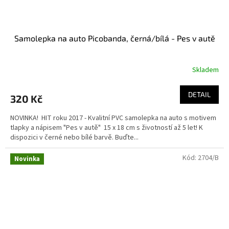
Samolepka na auto Picobanda, černá/bílá - Pes v autě
Skladem
Průměrné
hodnocení
produktu
DETAIL
320 Kč
je
4,0
NOVINKA! HIT roku 2017 - Kvalitní PVC samolepka na auto s motivem
z
tlapky a nápisem "Pes v autě" 15 x 18 cm s životností až 5 let! K
5
dispozici v černé nebo bílé barvě. Buďte...
hvězdiček.
Kód:
2704/B
Novinka