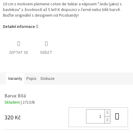
10 cm s motivem plemene coton de tuléar a nápisem "Jedu (jako) s
bavlnkou" s životností až 5 let! K dispozici v černé nebo bílé barvě.
Buďte originální s designem od Picobandy!
Detailní informace
ZEPTAT SE
SDÍLET
Varianty
Popis
Diskuze
Barva: Bílá
Skladem
| 2713/B
Do 
320 Kč