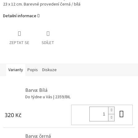
23 x 12 cm. Barevné provedení černá / bílá
Detailní informace
ZEPTAT SE
SDÍLET
Varianty
Popis
Diskuze
Barva: Bílá
Do týdne u Vás
| 2359/BIL
Do 
320 Kč
Barva: černá