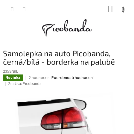
Přejít
NÁKUP
na
obsah
KOŠÍK
Samolepka na auto Picobanda,
černá/bílá - borderka na palubě
2359/BIL
Průměrné
2 hodnocení
Podrobnosti hodnocení
Novinka
hodnocení
Značka:
Picobanda
produktu
je
4,5
z
5
hvězdiček.