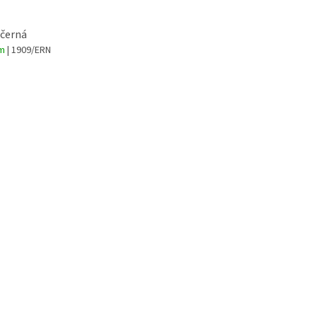
 černá
em
| 1909/ERN