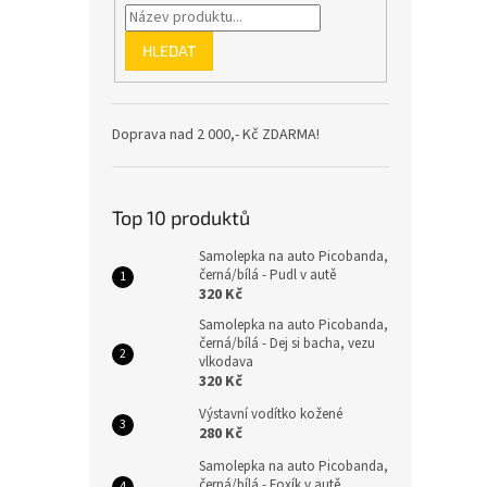
HLEDAT
Doprava nad 2 000,- Kč ZDARMA!
Top 10 produktů
Samolepka na auto Picobanda,
černá/bílá - Pudl v autě
320 Kč
Samolepka na auto Picobanda,
černá/bílá - Dej si bacha, vezu
vlkodava
320 Kč
Výstavní vodítko kožené
280 Kč
Samolepka na auto Picobanda,
černá/bílá - Foxík v autě