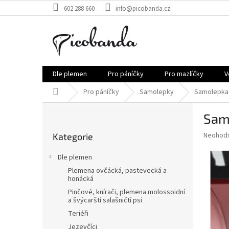
Přejít
602 288 660
info@picobanda.cz
na
obsah
Dle plemen
Pro páníčky
Pro mazlíčky
V
Domů
Pro páníčky
Samolepky
Samolepka 
P
Samo
o
Přeskočit
s
Průměr
Neohod
Kategorie
kategorie
t
hodnoce
r
produkt
Dle plemen
a
je
Plemena ovčácká, pastevecká a
0,0
n
honácká
z
n
Pinčové, knírači, plemena molossoidní
5
í
a švýcarští salašničtí psi
hvězdič
p
Teriéři
a
Jezevčíci