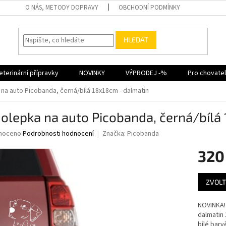
O NÁS, METODY DOPRAVY
OBCHODNÍ PODMÍNKY
HLEDAT
eterinární přípravky
NOVINKY
VÝPRODEJ -%
Pro chovate
na auto Picobanda, černá/bílá 18x18cm - dalmatin
lepka na auto Picobanda, černá/bílá
né
noceno
Podrobnosti hodnocení
Značka:
Picobanda
ní
320
u
Měrná
ZVOLT
cena:
ek.
NOVINKA! 
dalmatin 
bílé barv