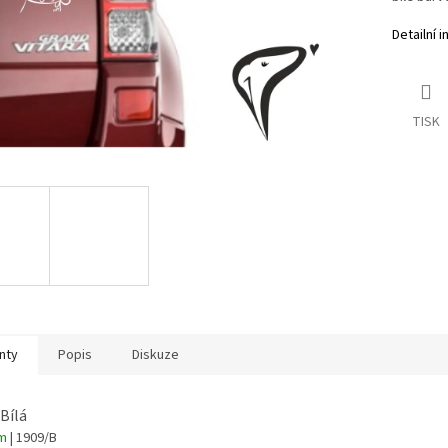
Detailní 
TISK
nty
Popis
Diskuze
 Bílá
em
| 1909/B