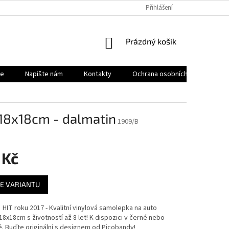
Přihlášení
NÁKUPNÍ
Prázdný košík
KOŠÍK
le
Napište nám
Kontakty
Ochrana osobních údajů
 18x18cm - dalmatin
1909/B
 Kč
E VARIANTU
HIT roku 2017 - Kvalitní vinylová samolepka na auto
18x18cm s životností až 8 let! K dispozici v černé nebo
ě. Buďte originální s designem od Picobandy!