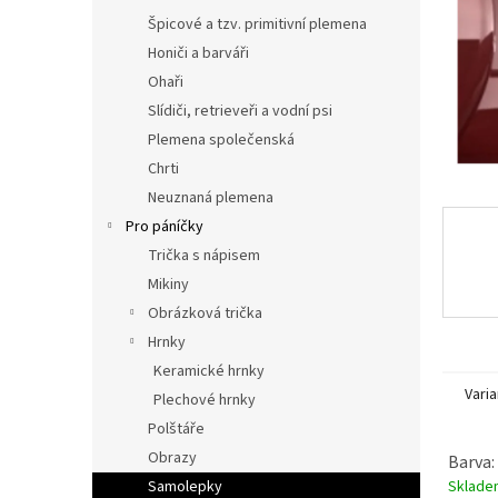
n
Špicové a tzv. primitivní plemena
e
l
Honiči a barváři
Ohaři
Slídiči, retrieveři a vodní psi
Plemena společenská
Chrti
Neuznaná plemena
Pro páníčky
Trička s nápisem
Mikiny
Obrázková trička
Hrnky
Keramické hrnky
Varia
Plechové hrnky
Polštáře
Obrazy
Barva:
Sklad
Samolepky