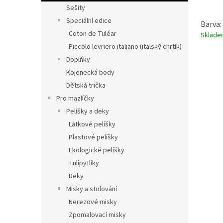
Sešity
Speciální edice
Barva:
Coton de Tuléar
Sklad
Piccolo levriero italiano (italský chrtík)
Doplňky
Kojenecká body
Dětská trička
Pro mazlíčky
Pelíšky a deky
Látkové pelíšky
Plastové pelíšky
Ekologické pelíšky
Tulipytlíky
Deky
Misky a stolování
Nerezové misky
Zpomalovací misky