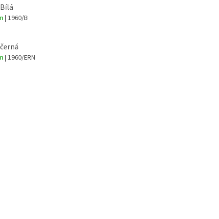
 Bílá
em
| 1960/B
 černá
em
| 1960/ERN