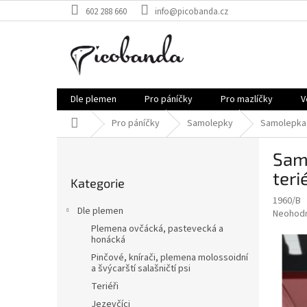
Přejít
602 288 660
info@picobanda.cz
na
obsah
Dle plemen
Pro páníčky
Pro mazlíčky
V
Domů
Pro páníčky
Samolepky
Samolepka 
P
Sam
o
Přeskočit
s
teri
Kategorie
kategorie
t
1960/B
r
Dle plemen
Průměr
Neohod
a
hodnoce
Plemena ovčácká, pastevecká a
n
produkt
honácká
n
je
Pinčové, knírači, plemena molossoidní
í
0,0
a švýcarští salašničtí psi
z
p
Teriéři
5
a
Jezevčíci
hvězdič