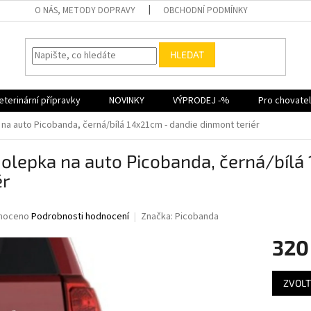
O NÁS, METODY DOPRAVY
OBCHODNÍ PODMÍNKY
HLEDAT
eterinární přípravky
NOVINKY
VÝPRODEJ -%
Pro chovate
na auto Picobanda, černá/bílá 14x21cm - dandie dinmont teriér
olepka na auto Picobanda, černá/bílá
ér
né
noceno
Podrobnosti hodnocení
Značka:
Picobanda
ní
320
u
Měrná
ZVOLT
cena:
ek.