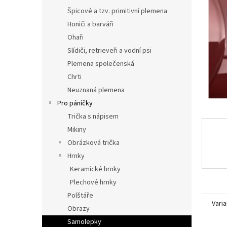
n
Špicové a tzv. primitivní plemena
e
l
Honiči a barváři
Ohaři
Slídiči, retrieveři a vodní psi
Plemena společenská
Chrti
Neuznaná plemena
Pro páníčky
Trička s nápisem
Mikiny
Obrázková trička
Hrnky
Keramické hrnky
Plechové hrnky
Polštáře
Varia
Obrazy
Samolepky