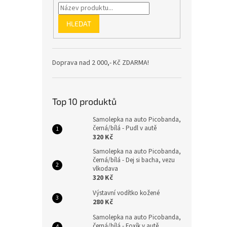
HLEDAT
Doprava nad 2 000,- Kč ZDARMA!
Top 10 produktů
Samolepka na auto Picobanda,
černá/bílá - Pudl v autě
320 Kč
Samolepka na auto Picobanda,
černá/bílá - Dej si bacha, vezu
vlkodava
320 Kč
Výstavní vodítko kožené
280 Kč
Samolepka na auto Picobanda,
černá/bílá - Foxík v autě