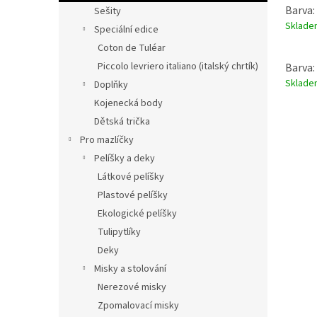
Barva:
Sešity
Sklad
Speciální edice
Coton de Tuléar
Piccolo levriero italiano (italský chrtík)
Barva:
Sklad
Doplňky
Kojenecká body
Dětská trička
Pro mazlíčky
Pelíšky a deky
Látkové pelíšky
Plastové pelíšky
Ekologické pelíšky
Tulipytlíky
Deky
Misky a stolování
Nerezové misky
Zpomalovací misky