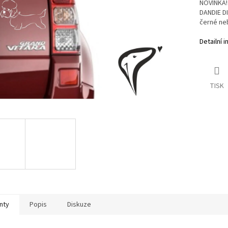
NOVINKA! 
DANDIE DI
černé neb
Detailní 
TISK
nty
Popis
Diskuze